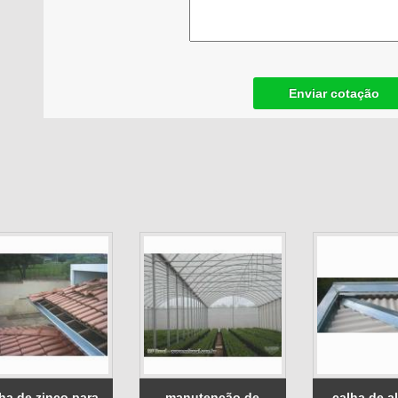
Enviar cotação
ha de zinco para
manutenção de
calha de a