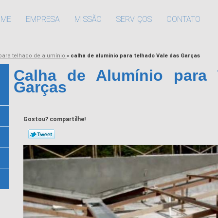
OME
EMPRESA
MISSÃO
SERVIÇOS
CONTATO
para telhado de alumínio
»
calha de alumínio para telhado Vale das Garças
Calha de Alumínio para 
Garças
Gostou? compartilhe!