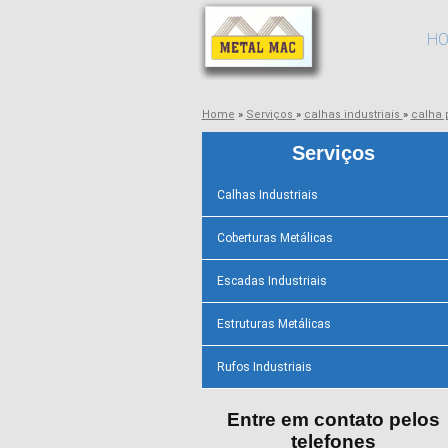
H
Home
»
Serviços
»
calhas industriais
»
calha 
Serviços
Calhas Industriais
Coberturas Metálicas
Escadas Industriais
Estruturas Metálicas
Rufos Industriais
Entre em contato pelos
telefones