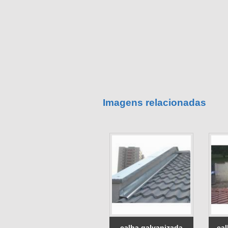
Imagens relacionadas
calha galvanizada
cal