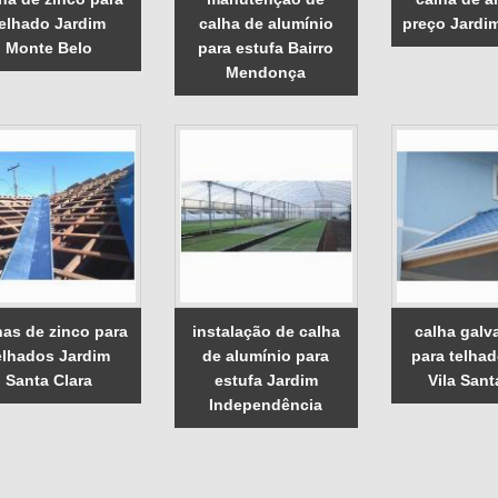
telhado Jardim
calha de alumínio
preço Jardi
Monte Belo
para estufa Bairro
Mendonça
has de zinco para
instalação de calha
calha galv
elhados Jardim
de alumínio para
para telha
Santa Clara
estufa Jardim
Vila Sant
Independência