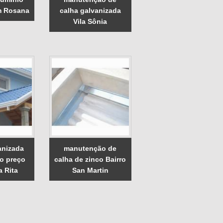
m Rosana
calha galvanizada
Vila Sônia
anizada
manutenção de
do preço
calha de zinco Bairro
a Rita
San Martin