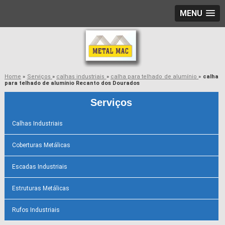
MENU
Home
»
Serviços
»
calhas industriais
»
calha para telhado de alumínio
»
calha
para telhado de alumínio Recanto dos Dourados
Serviços
Calhas Industriais
Coberturas Metálicas
Escadas Industriais
Estruturas Metálicas
Rufos Industriais