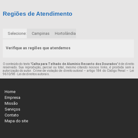
Regiões de Atendimento
Selecione:
Campinas
Hortolândia
Verifique as regiões que atendemos
O conteúdo do texto "
Calha para Telhado de Alumínio Recanto dos Dourados
" é de direito
reservado. Sua reprodução, parcial ou total, mesmo citando nossos links, é proibida sem a
autorização do autor. Crime de violação de direito autoral – artigo 184 do Código Penal –
Lei
9610/98 - Lei de direitos autorais
.
Home
Empresa
Missão
Serviços
Contato
Mapa do site