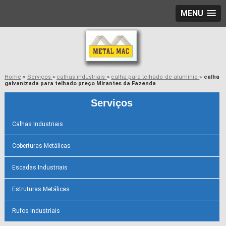
MENU
Home
»
Serviços
»
calhas industriais
»
calha para telhado de alumínio
»
calha
galvanizada para telhado preço Mirantes da Fazenda
Serviços
Calhas Industriais
Coberturas Metálicas
Escadas Industriais
Estruturas Metálicas
Rufos Industriais