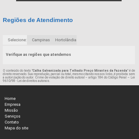
Regiões de Atendimento
Selecione:
Campinas
Hortolândia
Verifique as regiões que atendemos
O conteúdo do texto "
Calha Galvanizada para Telhado Preço Mirantes da Fazenda
" é de
direito reservado. Sua reprodução, parcial ou total, mesmo citando nossos links, é proibida sem
a autorização do autor. Crime de violação de direito autoral – artigo 184 do Código Penal –
Lei
9610/98 - Lei de direitos autorais
.
Home
Empresa
Missão
Serviços
Contato
Mapa do site