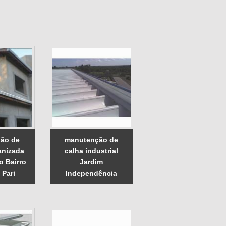
ão de
manutenção de
anizada
calha industrial
o Bairro
Jardim
 Pari
Independência