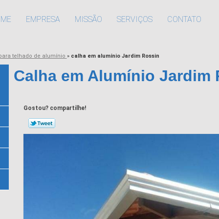
OME
EMPRESA
MISSÃO
SERVIÇOS
CONTATO
para telhado de alumínio
»
calha em alumínio Jardim Rossin
Calha em Alumínio Jardim 
Gostou? compartilhe!