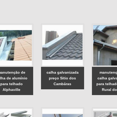
anutenção de
calha galvanizada
manutenç
lha de alumínio
preço Sitio dos
calha galv
para telhado
Cambáras
para telhad
Alphaville
Rural do