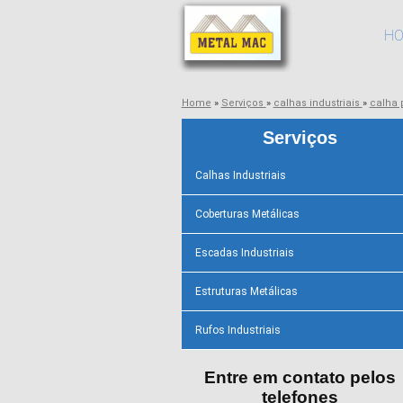
H
Home
»
Serviços
»
calhas industriais
»
calha 
Serviços
Calhas Industriais
Coberturas Metálicas
Escadas Industriais
Estruturas Metálicas
Rufos Industriais
Entre em contato pelos
telefones