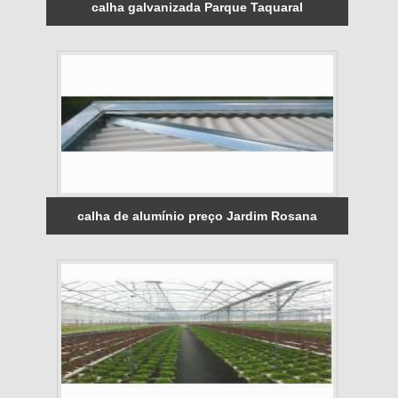
calha galvanizada Parque Taquaral
calha de alumínio preço Jardim Rosana