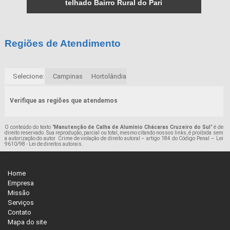
telhado Bairro Rural do Pari
Regiões de Atendimento
Selecione:
Campinas
Hortolândia
Verifique as regiões que atendemos
O conteúdo do texto "
Manutenção de Calha de Alumínio Chácaras Cruzeiro do Sul
" é de
direito reservado. Sua reprodução, parcial ou total, mesmo citando nossos links, é proibida sem
a autorização do autor. Crime de violação de direito autoral – artigo 184 do Código Penal –
Lei
9610/98 - Lei de direitos autorais
.
Home
Empresa
Missão
Serviços
Contato
Mapa do site