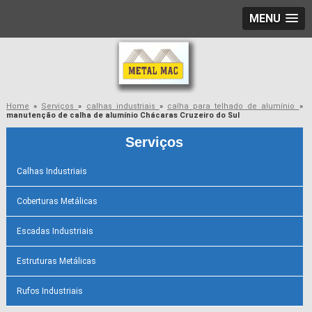
MENU
Home
»
Serviços
»
calhas industriais
»
calha para telhado de alumínio
»
manutenção de calha de alumínio Chácaras Cruzeiro do Sul
Serviços
Calhas Industriais
Coberturas Metálicas
Escadas Industriais
Estruturas Metálicas
Rufos Industriais