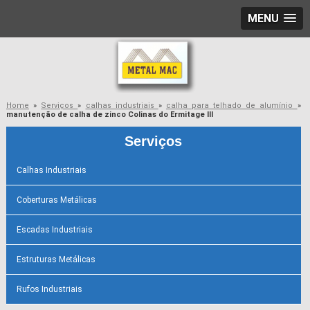
MENU
Home
»
Serviços
»
calhas industriais
»
calha para telhado de alumínio
»
manutenção de calha de zinco Colinas do Ermitage III
Serviços
Calhas Industriais
Coberturas Metálicas
Escadas Industriais
Estruturas Metálicas
Rufos Industriais