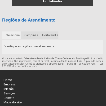
Hortolândia
Regiões de Atendimento
Selecione:
Campinas
Hortolândia
Verifique as regiões que atendemos
O conteúdo do texto "
Manutenção de Calha de Zinco Colinas do Ermitage III
" é de direito
reservado. Sua reprodução, parcial ou total, mesmo citando nossos links, é proibida sem a
autorização do autor. Crime de violação de direito autoral – artigo 184 do Código Penal –
Lei
9610/98 - Lei de direitos autorais
.
Home
Empresa
Missão
Serviços
Contato
Mapa do site