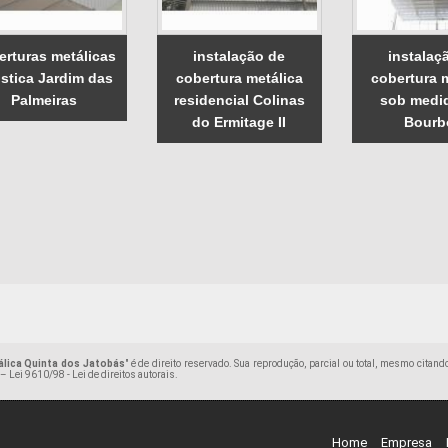
erturas metálicas
instalação de
instalaç
stica Jardim das
cobertura metálica
cobertura 
Palmeiras
residencial Colinas
sob medid
do Ermitage II
Bourb
lica Quinta dos Jatobás
" é de direito reservado. Sua reprodução, parcial ou total, mesmo citan
 –
Lei 9610/98 - Lei de direitos autorais
.
Home
Empresa