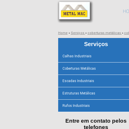
H
Home
»
Serviços
»
coberturas metálicas
»
co
Serviços
Calhas Industriais
Coberturas Metálicas
Escadas Industriais
Estruturas Metálicas
Rufos Industriais
Entre em contato pelos
telefones