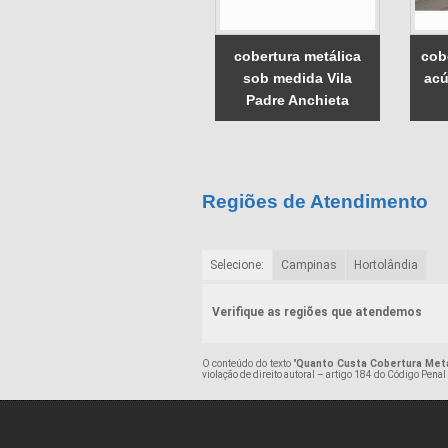
cobertura metálica
cob
sob medida Vila
acú
Padre Anchieta
Regiões de Atendimento
Selecione:
Campinas
Hortolândia
Verifique as regiões que atendemos
O conteúdo do texto "
Quanto Custa Cobertura Metá
violação de direito autoral – artigo 184 do Código Penal