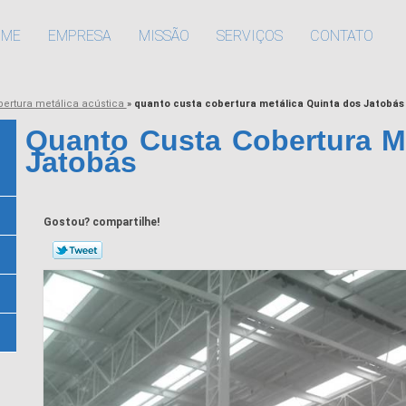
OME
EMPRESA
MISSÃO
SERVIÇOS
CONTATO
bertura metálica acústica
»
quanto custa cobertura metálica Quinta dos Jatobás
Quanto Custa Cobertura M
Jatobás
Gostou? compartilhe!