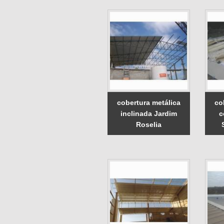
cobertura metálica
co
inclinada Jardim
c
Roselia