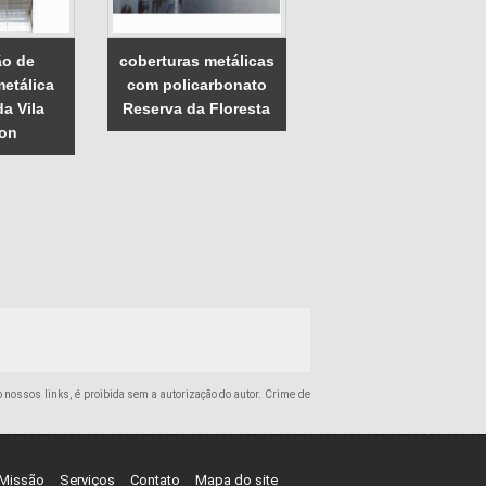
ão de
coberturas metálicas
metálica
com policarbonato
a Vila
Reserva da Floresta
on
do nossos links, é proibida sem a autorização do autor. Crime de
Missão
Serviços
Contato
Mapa do site