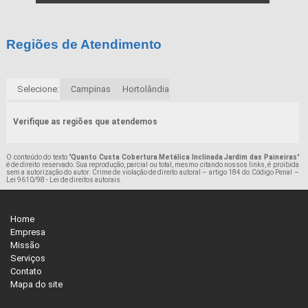
Regiões de Atendimento
Selecione:
Campinas
Hortolândia
Verifique as regiões que atendemos
O conteúdo do texto "
Quanto Custa Cobertura Metálica Inclinada Jardim das Paineiras
"
é de direito reservado. Sua reprodução, parcial ou total, mesmo citando nossos links, é proibida
sem a autorização do autor. Crime de violação de direito autoral – artigo 184 do Código Penal –
Lei 9610/98 - Lei de direitos autorais
.
Home
Empresa
Missão
Serviços
Contato
Mapa do site