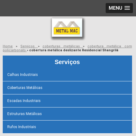
MENU
Home
»
Serviços
»
coberturas metálicas
»
cobertura metálica com
policarbonato
»
cobertura metálica deslizante Residencial Shangrilá
Serviços
Calhas Industriais
Coberturas Metálicas
Escadas Industriais
Estruturas Metálicas
Rufos Industriais