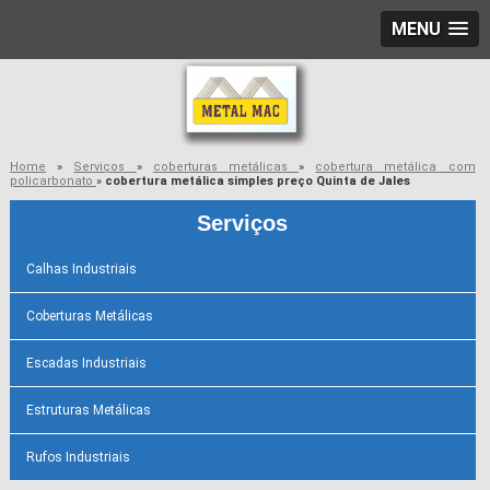
MENU
Home
»
Serviços
»
coberturas metálicas
»
cobertura metálica com
policarbonato
»
cobertura metálica simples preço Quinta de Jales
Serviços
Calhas Industriais
Coberturas Metálicas
Escadas Industriais
Estruturas Metálicas
Rufos Industriais