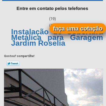
Entre em contato pelos telefones
(19)
(19)
faça uma cotação
Instalação de Cobertura
Metálica para Garagem
Jardim Roselia
Gostou? compartilhe!