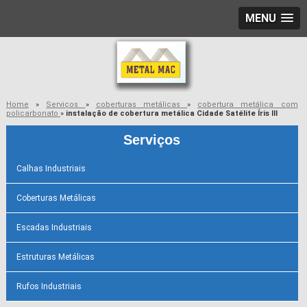
MENU
Home
»
Serviços
»
coberturas metálicas
»
cobertura metálica com
policarbonato
»
instalação de cobertura metálica Cidade Satélite Íris III
Serviços
Calhas Industriais
Coberturas Metálicas
Escadas Industriais
Estruturas Metálicas
Rufos Industriais