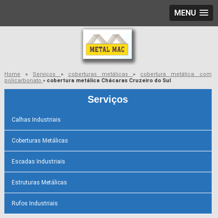
MENU
Home
»
Serviços
»
coberturas metálicas
»
cobertura metálica com
policarbonato
»
cobertura metálica Chácaras Cruzeiro do Sul
Serviços
Calhas Industriais
Coberturas Metálicas
Escadas Industriais
Estruturas Metálicas
Rufos Industriais