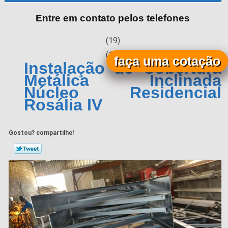
Entre em contato pelos telefones
(19)
(19)
faça uma cotação
Instalação de Cobertura
Metálica Inclinada
Núcleo Residencial
Rosália IV
Gostou? compartilhe!