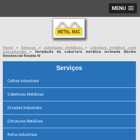
MENU
Home
»
Serviços
»
coberturas metálicas
»
cobertura metálica com
policarbonato
»
instalação de cobertura metálica inclinada Núcleo
Residencial Rosália IV
Serviços
Calhas Industriais
Coberturas Metálicas
Escadas Industriais
Estruturas Metálicas
Rufos Industriais