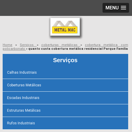
MENU
Home
»
Serviços
»
coberturas metálicas
»
cobertura metálica com
policarbonato
»
quanto custa cobertura metálica residencial Parque Família
Serviços
Calhas Industriais
Coberturas Metálicas
Escadas Industriais
Estruturas Metálicas
Rufos Industriais