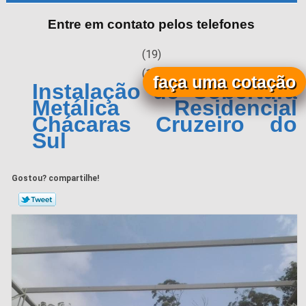
Entre em contato pelos telefones
(19)
(19)
faça uma cotação
Instalação de Cobertura
Metálica Residencial
Chácaras Cruzeiro do
Sul
Gostou? compartilhe!