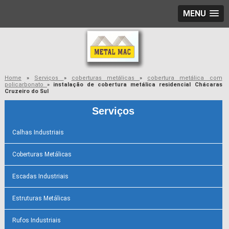
MENU
Home
»
Serviços
»
coberturas metálicas
»
cobertura metálica com
policarbonato
»
instalação de cobertura metálica residencial Chácaras
Cruzeiro do Sul
Serviços
Calhas Industriais
Coberturas Metálicas
Escadas Industriais
Estruturas Metálicas
Rufos Industriais