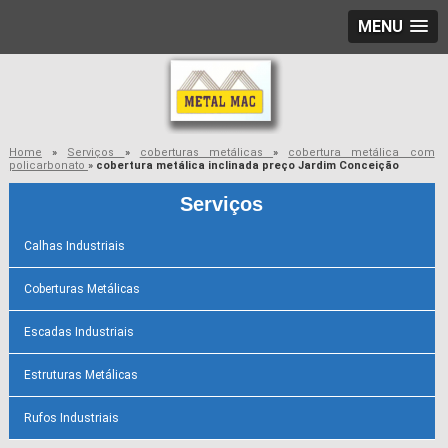
MENU
Home
»
Serviços
»
coberturas metálicas
»
cobertura metálica com
policarbonato
»
cobertura metálica inclinada preço Jardim Conceição
Serviços
Calhas Industriais
Coberturas Metálicas
Escadas Industriais
Estruturas Metálicas
Rufos Industriais