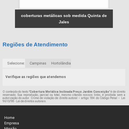
coberturas metálicas sob medida Quinta de
Jales
Regiões de Atendimento
Selecione:
Campinas
Hortolândia
Verifique as regiões que atendemos
O conteúdo do texto "
Cobertura Metálica Inclinada Preço Jardim Conceição
" é de direito
reservado. Sua reprodução, parcial ou total, mesmo citando nossos links, é proibida sem a
autorização do autor. Crime de violação de direito autoral – artigo 184 do Código Penal –
Lei
9610/98 - Lei de direitos autorais
.
Home
Empresa
Missão