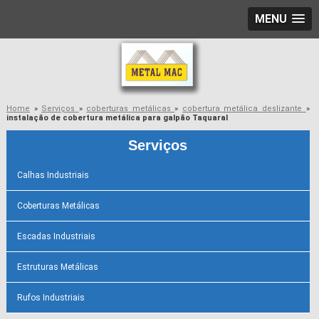
MENU
Home
»
Serviços
»
coberturas metálicas
»
cobertura metálica deslizante
»
instalação de cobertura metálica para galpão Taquaral
Serviços
Calhas Industriais
Coberturas Metálicas
Escadas Industriais
Estruturas Metálicas
Rufos Industriais