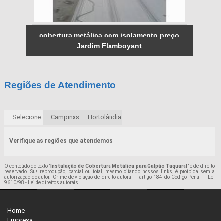
cobertura metálica com isolamento preço
Jardim Flamboyant
Regiões de Atendimento
Selecione:
Campinas
Hortolândia
Verifique as regiões que atendemos
O conteúdo do texto "
Instalação de Cobertura Metálica para Galpão Taquaral
" é de direito
reservado. Sua reprodução, parcial ou total, mesmo citando nossos links, é proibida sem a
autorização do autor. Crime de violação de direito autoral – artigo 184 do Código Penal –
Lei
9610/98 - Lei de direitos autorais
.
Home
Empresa