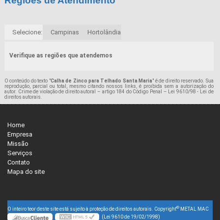
Regiões de Atendimento
Selecione:
Campinas
Hortolândia
Verifique as regiões que atendemos
O conteúdo do texto "
Calha de Zinco para Telhado Santa Maria
" é de direito reservado. Sua
reprodução, parcial ou total, mesmo citando nossos links, é proibida sem a autorização do
autor. Crime de violação de direito autoral – artigo 184 do Código Penal –
Lei 9610/98 - Lei de
direitos autorais
.
Home
Empresa
Missão
Serviços
Contato
Mapa do site
©
O inteiro teor deste site está sujeito à proteção de direitos autorais. Copyright
METAL MAC
(Lei 9610 de 19/02/1998)