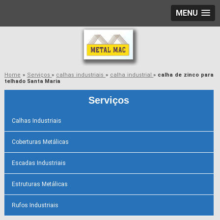
MENU
Home
»
Serviços
»
calhas industriais
»
calha industrial
»
calha de zinco para
telhado Santa Maria
Serviços
Calhas Industriais
Coberturas Metálicas
Escadas Industriais
Estruturas Metálicas
Rufos Industriais