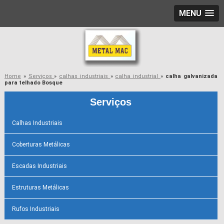
MENU
Home
»
Serviços
»
calhas industriais
»
calha industrial
»
calha galvanizada
para telhado Bosque
Serviços
Calhas Industriais
Coberturas Metálicas
Escadas Industriais
Estruturas Metálicas
Rufos Industriais