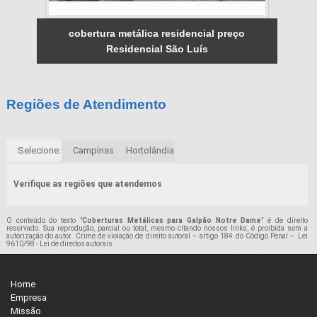
cobertura metálica residencial preço
Residencial São Luís
Regiões de Atendimento
Selecione:
Campinas
Hortolândia
Verifique as regiões que atendemos
O conteúdo do texto "
Coberturas Metálicas para Galpão Notre Dame
" é de direito
reservado. Sua reprodução, parcial ou total, mesmo citando nossos links, é proibida sem a
autorização do autor. Crime de violação de direito autoral – artigo 184 do Código Penal –
Lei
9610/98 - Lei de direitos autorais
.
Home
Empresa
Missão