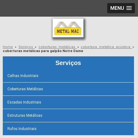
MENU
Home
»
Serviços
»
coberturas metálicas
»
cobertura metálica acústica
»
coberturas metálicas para galpão Notre Dame
Serviços
Calhas Industriais
Coberturas Metálicas
Escadas Industriais
Estruturas Metálicas
Rufos Industriais