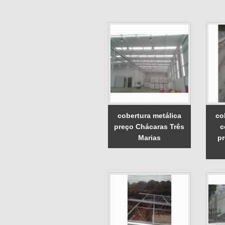
cobertura metálica
co
preço Chácaras Três
c
Marias
pr