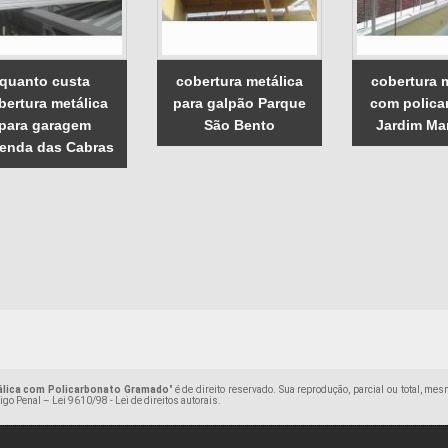
quanto custa
cobertura metálica
cobertura 
bertura metálica
para galpão Parque
com polica
para garagem
São Bento
Jardim Ma
enda das Cabras
álica com Policarbonato Gramado
" é de direito reservado. Sua reprodução, parcial ou total, me
digo Penal –
Lei 9610/98 - Lei de direitos autorais
.