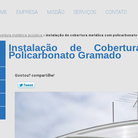
OME
EMPRESA
MISSÃO
SERVIÇOS
CONTATO
bertura metálica acústica
»
instalação de cobertura metálica com policarbonat
Instalação de Cobertu
Policarbonato Gramado
Gostou? compartilhe!