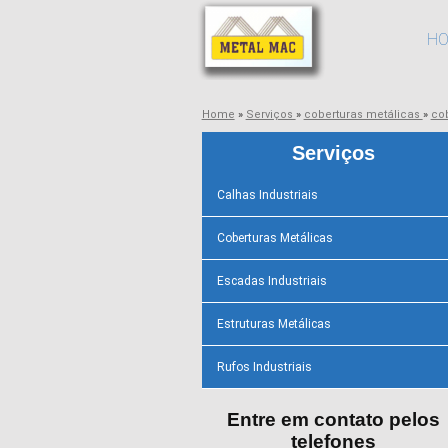
H
Home
»
Serviços
»
coberturas metálicas
»
co
Serviços
Calhas Industriais
Coberturas Metálicas
Escadas Industriais
Estruturas Metálicas
Rufos Industriais
Entre em contato pelos
telefones