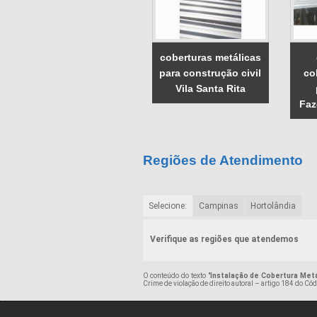
coberturas metálicas
para construção civil
co
Vila Santa Rita
Faz
Regiões de Atendimento
Selecione:
Campinas
Hortolândia
Verifique as regiões que atendemos
O conteúdo do texto "
Instalação de Cobertura Met
Crime de violação de direito autoral – artigo 184 do Có