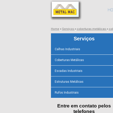
H
Home
»
Serviços
»
coberturas metálicas
»
co
Serviços
Calhas Industriais
Coberturas Metálicas
Escadas Industriais
Estruturas Metálicas
Rufos Industriais
Entre em contato pelos
telefones