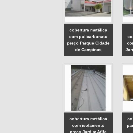
cobertura metálica
com policarbonato
co
preço Parque Cidade
co
de Campinas
Jar
cobertura metálica
co
com isolamento
pa
preço Jardim Afife