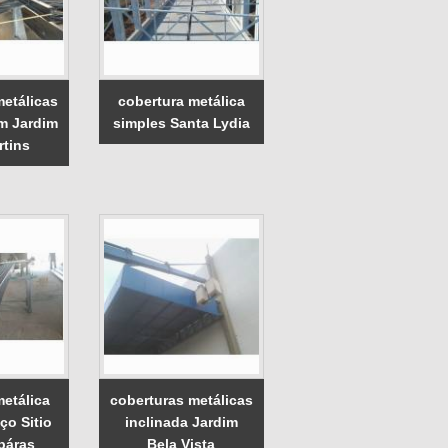
metálicas
cobertura metálica
m Jardim
simples Santa Lydia
rtins
metálica
coberturas metálicas
ço Sitio
inclinada Jardim
báras
Bela Vista