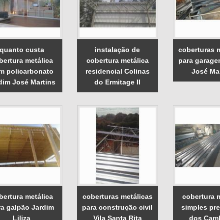
quanto custa
instalação de
coberturas 
bertura metálica
cobertura metálica
para garage
m policarbonato
residencial Colinas
José Ma
dim José Martins
do Ermitage II
bertura metálica
coberturas metálicas
cobertura 
ra galpão Jardim
para construção civil
simples pre
Liliza
Vila Santa Rita
dos Cam