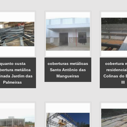
quanto custa
coberturas metálicas
cobertura 
bertura metálica
Santo Antônio das
residencia
linada Jardim das
Mangueiras
Colinas do 
Palmeiras
III