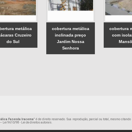
bertura metálica
cobertura metálica
cobertura 
ácaras Cruzeiro
inclinada preço
com isol
do Sul
Jardim Nossa
Mansõ
Senhora
álica Fazenda Iracema
" é de direito reservado. Sua reprodução, parcial ou total, mesmo citand
 –
Lei 9610/98 - Lei de direitos autorais
.