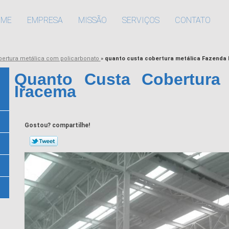
OME
EMPRESA
MISSÃO
SERVIÇOS
CONTATO
bertura metálica com policarbonato
»
quanto custa cobertura metálica Fazenda
Quanto Custa Cobertura 
Iracema
Gostou? compartilhe!