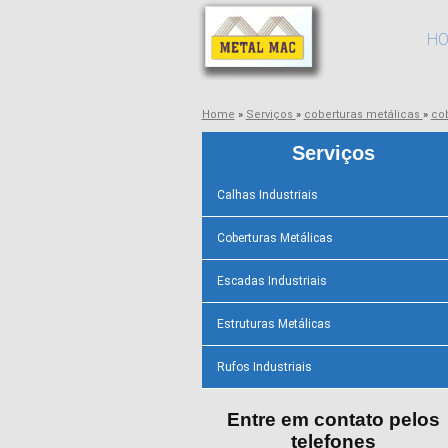
H
Home
»
Serviços
»
coberturas metálicas
»
co
Serviços
Calhas Industriais
Coberturas Metálicas
Escadas Industriais
Estruturas Metálicas
Rufos Industriais
Entre em contato pelos
telefones